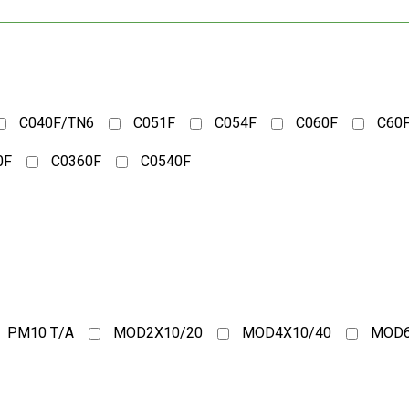
C040F/TN6
C051F
C054F
C060F
C60
0F
C0360F
C0540F
PM10 T/A
MOD2X10/20
MOD4X10/40
MOD6