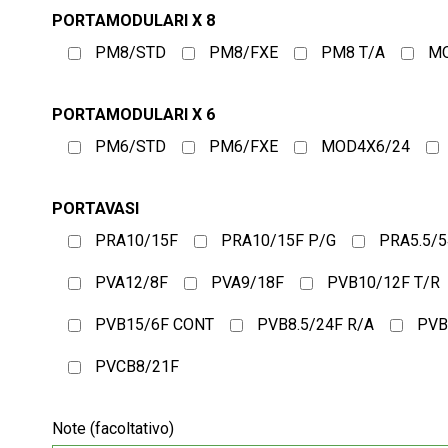
PORTAMODULARI X 8
PM8/STD
PM8/FXE
PM8 T/A
MO
PORTAMODULARI X 6
PM6/STD
PM6/FXE
MOD4X6/24
PORTAVASI
PRA10/15F
PRA10/15F P/G
PRA5.5/5
PVA12/8F
PVA9/18F
PVB10/12F T/R
PVB15/6F CONT
PVB8.5/24F R/A
PVB
PVCB8/21F
Note (facoltativo)