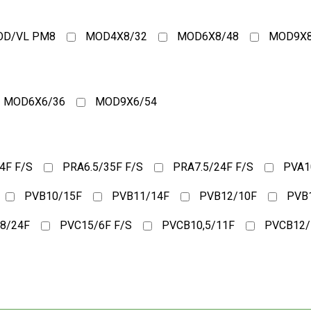
D/VL PM8
MOD4X8/32
MOD6X8/48
MOD9X8
MOD6X6/36
MOD9X6/54
4F F/S
PRA6.5/35F F/S
PRA7.5/24F F/S
PVA1
PVB10/15F
PVB11/14F
PVB12/10F
PVB1
8/24F
PVC15/6F F/S
PVCB10,5/11F
PVCB12/