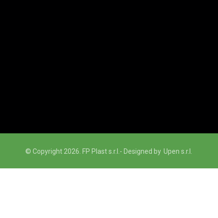
© Copyright 2026. FP Plast s.r.l.
- Designed by
Upen s.r.l.