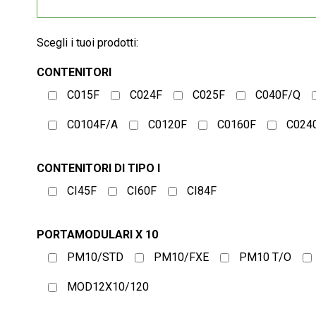
Scegli i tuoi prodotti:
CONTENITORI
C015F
C024F
C025F
C040F/Q
C0104F/A
C0120F
C0160F
C024
CONTENITORI DI TIPO I
CI45F
CI60F
CI84F
PORTAMODULARI X 10
PM10/STD
PM10/FXE
PM10 T/O
MOD12X10/120