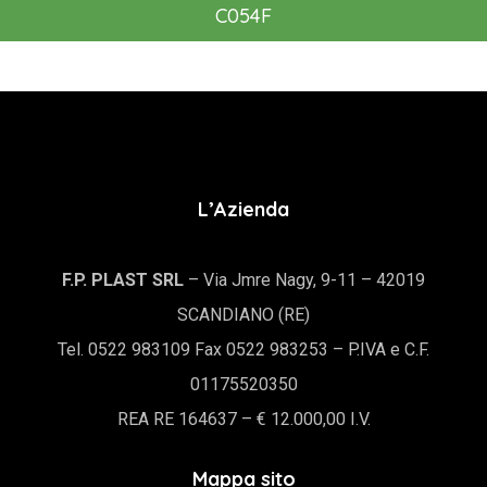
C054F
L’Azienda
F.P. PLAST SRL
– Via Jmre Nagy, 9-11 – 42019
SCANDIANO (RE)
Tel. 0522 983109 Fax 0522 983253 – P.IVA e C.F.
01175520350
REA RE 164637 – € 12.000,00 I.V.
Mappa sito