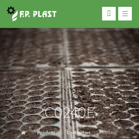
C0240F
Prodotti
Contenitori
C0240F