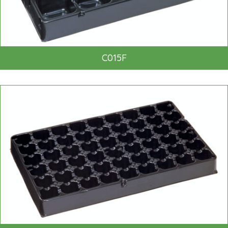
C015F