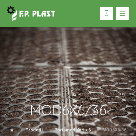
MOD6X6/36
Prodotti
Portamodulari x 6
MOD6X6/36