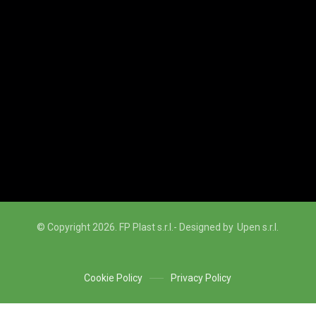
© Copyright 2026. FP Plast s.r.l.
- Designed by
Upen s.r.l.
Cookie Policy
Privacy Policy